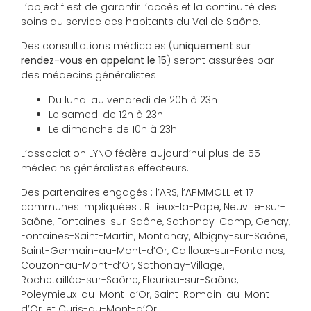
L’objectif est de garantir l’accès et la continuité des
soins au service des habitants du Val de Saône.
Des consultations médicales (
uniquement sur
rendez-vous en appelant le 15
) seront assurées par
des médecins généralistes :
Du lundi au vendredi de 20h à 23h
Le samedi de 12h à 23h
Le dimanche de 10h à 23h
L’association LYNO fédère aujourd’hui plus de 55
médecins généralistes effecteurs.
Des partenaires engagés : l’ARS, l’APMMGLL et 17
communes impliquées : Rillieux-la-Pape, Neuville-sur-
Saône, Fontaines-sur-Saône, Sathonay-Camp, Genay,
Fontaines-Saint-Martin, Montanay, Albigny-sur-Saône,
Saint-Germain-au-Mont-d’Or, Cailloux-sur-Fontaines,
Couzon-au-Mont-d’Or, Sathonay-Village,
Rochetaillée-sur-Saône, Fleurieu-sur-Saône,
Poleymieux-au-Mont-d’Or, Saint-Romain-au-Mont-
d’Or, et Curis-au-Mont-d’Or.