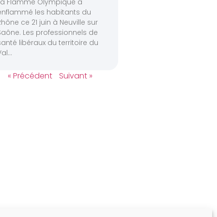
La Flamme Olympique a
enflammé les habitants du
Rhône ce 21 juin à Neuville sur
Saône. Les professionnels de
santé libéraux du territoire du
Val
« Précédent
Suivant »