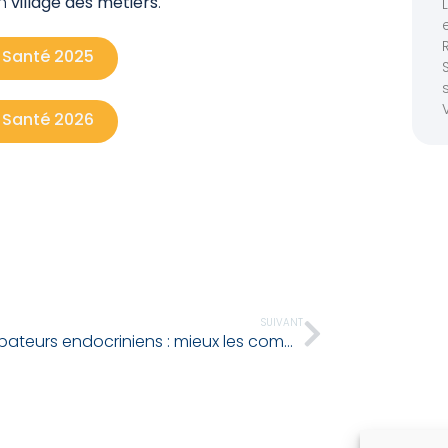
un
village des métiers
.
l Santé 2025
l Santé 2026
SUIVANT
Perturbateurs endocriniens : mieux les comprendre et les éviter