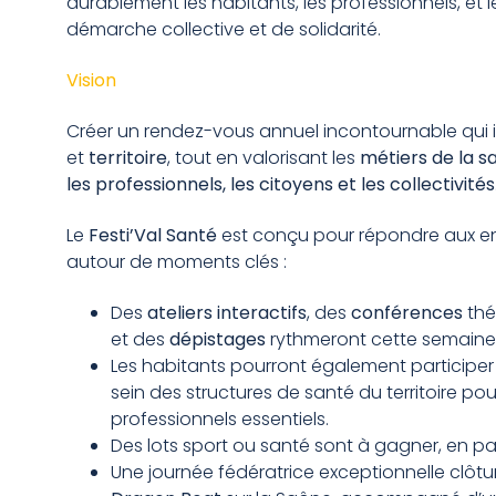
durablement les habitants, les professionnels, et
démarche collective et de solidarité.
Vision
Créer un rendez-vous annuel incontournable qui i
et
territoire
, tout en valorisant les
métiers de la 
les professionnels, les citoyens et les collectivités
Le
Festi’Val Santé
est conçu pour répondre aux enj
autour de moments clés :
Des
ateliers interactifs
, des
conférences
thé
et des
dépistages
rythmeront cette semaine
Les habitants pourront également participe
sein des structures de santé du territoire p
professionnels essentiels.
Des lots sport ou santé sont à gagner, en p
Une journée fédératrice exceptionnelle clôt