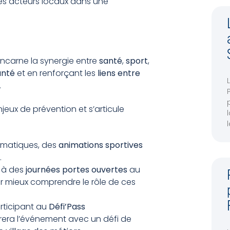
 les acteurs locaux dans une
ncarne la synergie entre
santé
,
sport
,
santé
et en renforçant les
liens entre
.
eux de prévention et s’articule
matiques, des
animations sportives
.
r à des
journées portes ouvertes
au
our mieux comprendre le rôle de ces
articipant au
Défi’Pass
urera l’événement avec un défi de